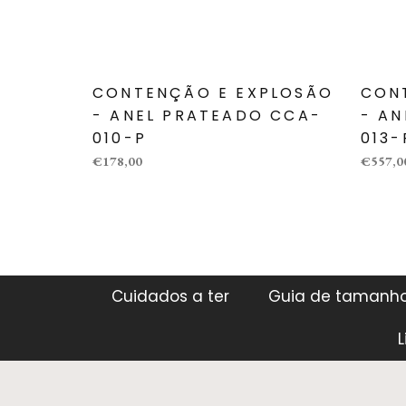
CONTENÇÃO E EXPLOSÃO
CON
- ANEL PRATEADO CCA-
- A
010-P
013-
€178,00
€557,0
Cuidados a ter
Guia de tamanh
L