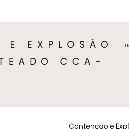
HOME
COLEÇÕES
CATEGORIAS
SO
 E EXPLOSÃO
I
ATEADO CCA-
Contenção e Expl