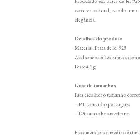
Produzido em prata de lei 925,
carácter autoral, sendo uma 
elegância.
Detalhes do produto
Material: Prata de lei 925
Acabamento: Texturado, com ar
Peso: 4,1 g
Guia de tamanhos
Para escolher o tamanho corret
–
PT
: tamanho português
–
US
: tamanho americano
Recomendamos medir o diâmetro