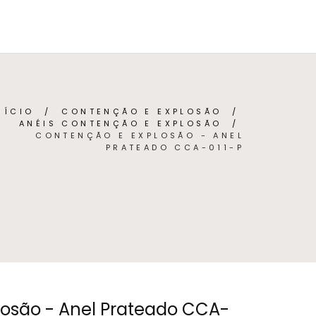
BRE
CONTACTO
(
0
)
PORTUGUÊS (PORTUGAL)
NÍCIO
/
CONTENÇÃO E EXPLOSÃO
/
ANÉIS CONTENÇÃO E EXPLOSÃO
/
CONTENÇÃO E EXPLOSÃO - ANEL
PRATEADO CCA-011-P
osão - Anel Prateado CCA-