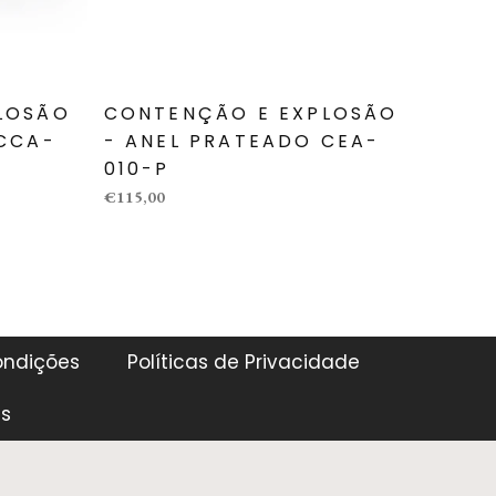
LOSÃO
CONTENÇÃO E EXPLOSÃO
CONT
 CCA-
- ANEL PRATEADO CEA-
- AN
010-P
011-O
€115,00
€107,00
ondições
Políticas de Privacidade
es