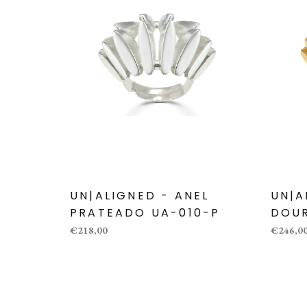
UN|ALIGNED - ANEL
UN|A
PRATEADO UA-010-P
DOU
€218,00
€246,0