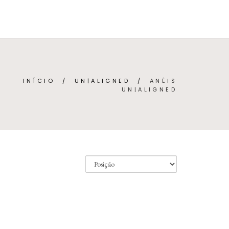
BRE
CONTACTO
(
0
)
PORTUGUÊS (PORTUGAL)
INÍCIO
/
UN|ALIGNED
/
ANÉIS
UN|ALIGNED