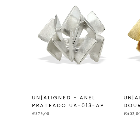
UN|ALIGNED - ANEL
UN|A
PRATEADO UA-013-AP
DOU
€375,00
€402,0