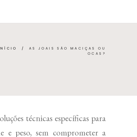
BRE
CONTACTO
(
0
)
PORTUGUÊS (PORTUGAL)
INÍCIO
/
AS JOAIS SÃO MACIÇAS OU
OCAS?
uções técnicas específicas para
me e peso, sem comprometer a