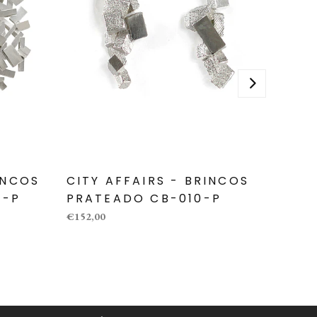
INCOS
CITY AFFAIRS - BRINCOS
CITY
7-P
PRATEADO CB-010-P
DOUR
€152,00
€89,00