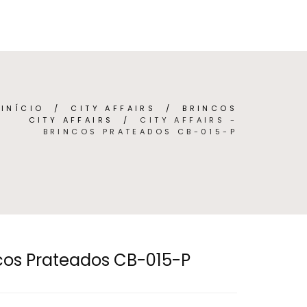
BRE
CONTACTO
(
0
)
PORTUGUÊS (PORTUGAL)
INÍCIO
/
CITY AFFAIRS
/
BRINCOS
CITY AFFAIRS
/
CITY AFFAIRS -
BRINCOS PRATEADOS CB-015-P
incos Prateados CB-015-P