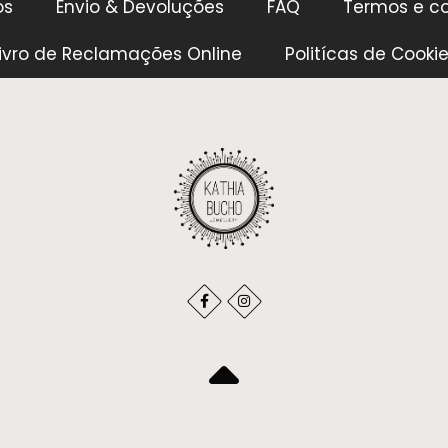
os
Envio & Devoluções
FAQ
Termos e c
ivro de Reclamações Online
Politícas de Cooki