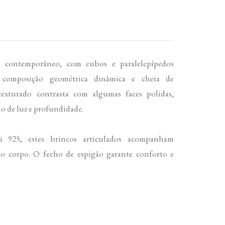
n contemporâneo, com cubos e paralelepípedos
composição geométrica dinâmica e cheia de
xturado contrasta com algumas faces polidas,
o de luz e profundidade.
i 925, estes brincos articulados acompanham
 corpo. O fecho de espigão garante conforto e