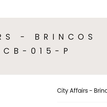
HOME
COLEÇÕES
CATEGORIAS
SO
RS - BRINCOS
 CB-015-P
City Affairs - Br