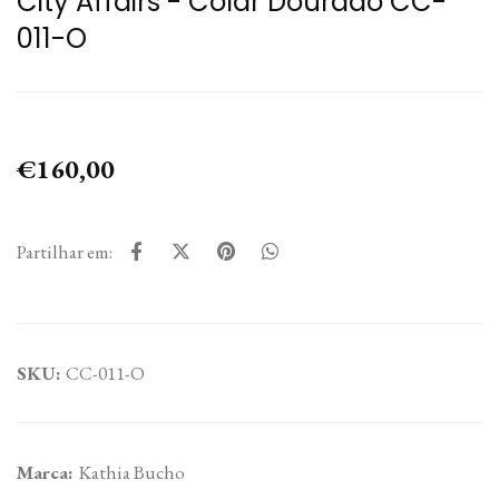
City Affairs - Colar Dourado CC-
011-O
€160,00
Partilhar em:
SKU:
CC-011-O
Marca:
Kathia Bucho