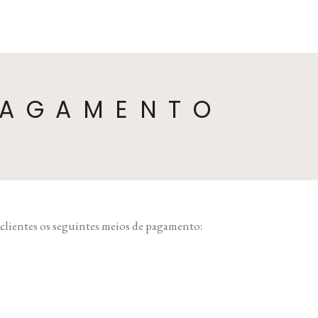
HOME
COLEÇÕES
CATEGORIAS
SO
PAGAMENTO
 clientes os seguintes meios de pagamento: