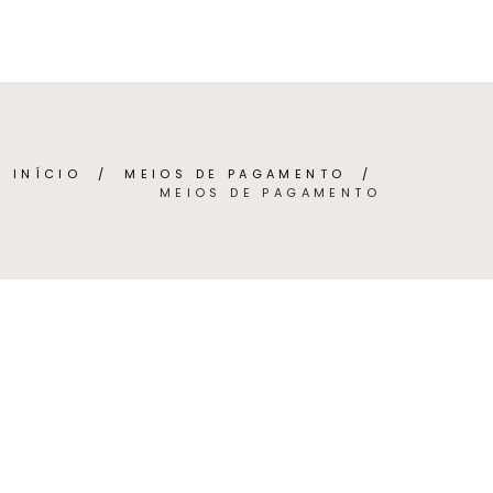
BRE
CONTACTO
(
0
)
PORTUGUÊS (PORTUGAL)
INÍCIO
/
MEIOS DE PAGAMENTO
/
MEIOS DE PAGAMENTO