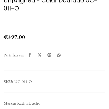
Un|Aligned - Colar Dourado UC-
011-O
€397,00
Partilhar em:
SKU:
UC-011-O
Marca:
Kathia Bucho